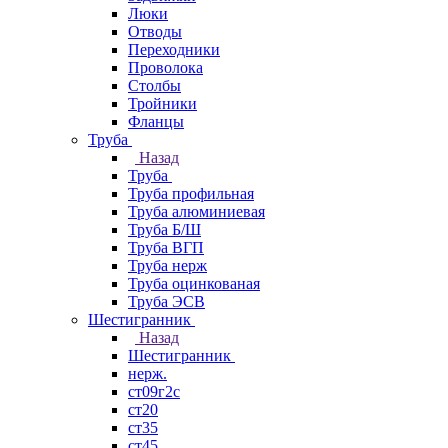
Люки
Отводы
Переходники
Проволока
Столбы
Тройники
Фланцы
Труба
Назад
Труба
Труба профильная
Труба алюминиевая
Труба Б/Ш
Труба ВГП
Труба нерж
Труба оцинкованая
Труба ЭСВ
Шестигранник
Назад
Шестигранник
нерж.
ст09г2с
ст20
ст35
ст45