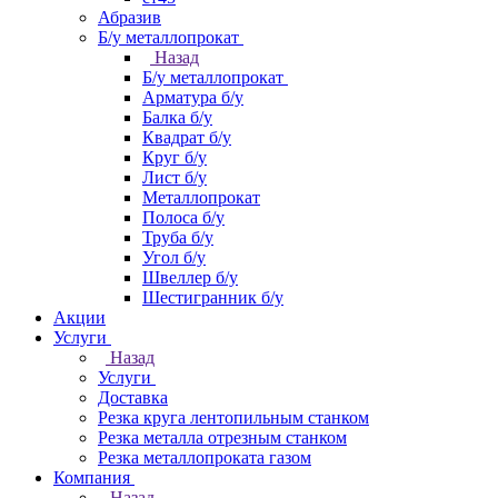
Абразив
Б/у металлопрокат
Назад
Б/у металлопрокат
Арматура б/у
Балка б/у
Квадрат б/у
Круг б/у
Лист б/у
Металлопрокат
Полоса б/у
Труба б/у
Угол б/у
Швеллер б/у
Шестигранник б/у
Акции
Услуги
Назад
Услуги
Доставка
Резка круга лентопильным станком
Резка металла отрезным станком
Резка металлопроката газом
Компания
Назад