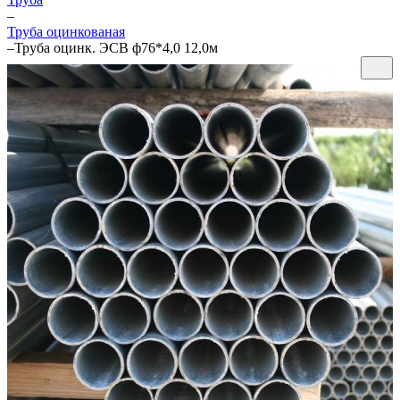
–
Труба оцинкованая
–
Труба оцинк. ЭСВ ф76*4,0 12,0м