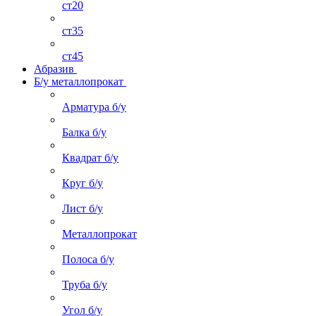
ст20
ст35
ст45
Абразив
Б/у металлопрокат
Арматура б/у
Балка б/у
Квадрат б/у
Круг б/у
Лист б/у
Металлопрокат
Полоса б/у
Труба б/у
Угол б/у