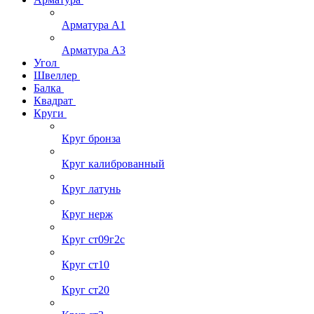
Арматура А1
Арматура А3
Угол
Швеллер
Балка
Квадрат
Круги
Круг бронза
Круг калиброванный
Круг латунь
Круг нерж
Круг ст09г2с
Круг ст10
Круг ст20