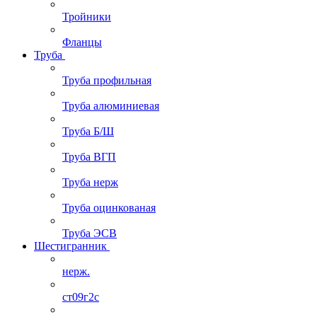
Тройники
Фланцы
Труба
Труба профильная
Труба алюминиевая
Труба Б/Ш
Труба ВГП
Труба нерж
Труба оцинкованая
Труба ЭСВ
Шестигранник
нерж.
ст09г2с