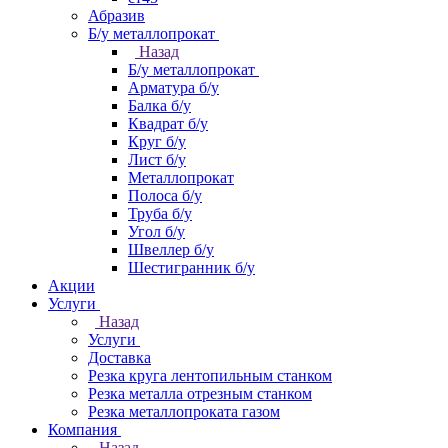
Абразив
Б/у металлопрокат
Назад
Б/у металлопрокат
Арматура б/у
Балка б/у
Квадрат б/у
Круг б/у
Лист б/у
Металлопрокат
Полоса б/у
Труба б/у
Угол б/у
Швеллер б/у
Шестигранник б/у
Акции
Услуги
Назад
Услуги
Доставка
Резка круга лентопильным станком
Резка металла отрезным станком
Резка металлопроката газом
Компания
Назад