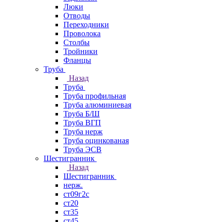
Люки
Отводы
Переходники
Проволока
Столбы
Тройники
Фланцы
Труба
Назад
Труба
Труба профильная
Труба алюминиевая
Труба Б/Ш
Труба ВГП
Труба нерж
Труба оцинкованая
Труба ЭСВ
Шестигранник
Назад
Шестигранник
нерж.
ст09г2с
ст20
ст35
ст45