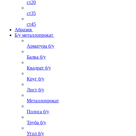
ст20
ст35
ст45
Абразив
Б/у металлопрокат
Арматура б/у
Балка б/у
Квадрат б/у
Круг б/у
Лист б/у
Металлопрокат
Полоса б/у
Труба б/у
Угол б/у