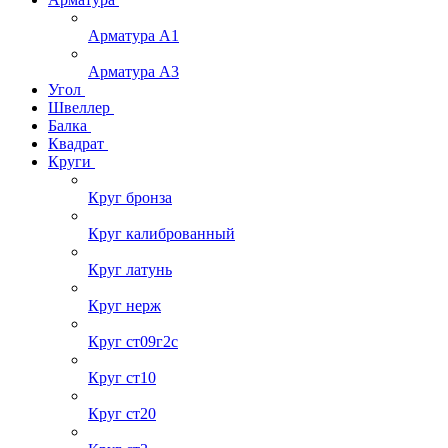
Арматура А1
Арматура А3
Угол
Швеллер
Балка
Квадрат
Круги
Круг бронза
Круг калиброванный
Круг латунь
Круг нерж
Круг ст09г2с
Круг ст10
Круг ст20