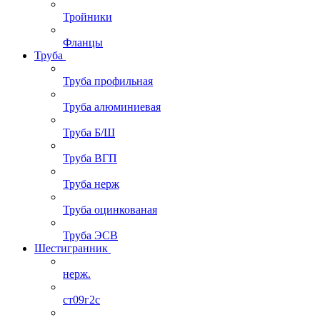
Тройники
Фланцы
Труба
Труба профильная
Труба алюминиевая
Труба Б/Ш
Труба ВГП
Труба нерж
Труба оцинкованая
Труба ЭСВ
Шестигранник
нерж.
ст09г2с