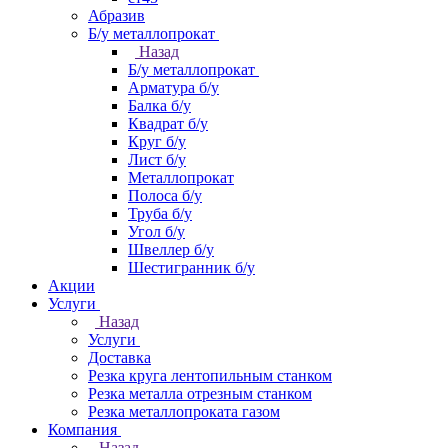
Абразив
Б/у металлопрокат
Назад
Б/у металлопрокат
Арматура б/у
Балка б/у
Квадрат б/у
Круг б/у
Лист б/у
Металлопрокат
Полоса б/у
Труба б/у
Угол б/у
Швеллер б/у
Шестигранник б/у
Акции
Услуги
Назад
Услуги
Доставка
Резка круга лентопильным станком
Резка металла отрезным станком
Резка металлопроката газом
Компания
Назад