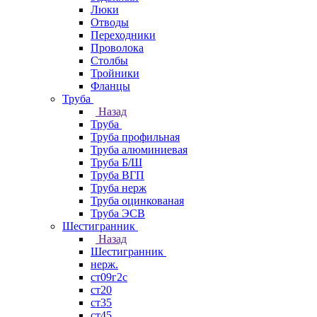
Люки
Отводы
Переходники
Проволока
Столбы
Тройники
Фланцы
Труба
Назад
Труба
Труба профильная
Труба алюминиевая
Труба Б/Ш
Труба ВГП
Труба нерж
Труба оцинкованая
Труба ЭСВ
Шестигранник
Назад
Шестигранник
нерж.
ст09г2с
ст20
ст35
ст45