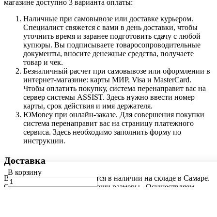
магазине доступно 3 варианта оплаты:
Наличные при самовывозе или доставке курьером.
Специалист свяжется с вами в день доставки, чтобы
уточнить время и заранее подготовить сдачу с любой
купюры. Вы подписываете товаросопроводительные
документы, вносите денежные средства, получаете
товар и чек.
Безналичный расчет при самовывозе или оформлении в
интернет-магазине: карты МИР, Visa и MasterCard.
Чтобы оплатить покупку, система перенаправит вас на
сервер системы ASSIST. Здесь нужно ввести номер
карты, срок действия и имя держателя.
ЮMoney при онлайн-заказе. Для совершения покупки
система перенаправит вас на страницу платежного
сервиса. Здесь необходимо заполнить форму по
инструкции.
Доставка
В корзину
Весь металлопрокат находится в наличии на складе в Самаре.
Осуществляется резка под ваши размеры. Осуществляем
доставку транспортом в удобное для вас время, регионы
доставки: Самара и область, по согласованию возможна
доставка в соседние регионы.