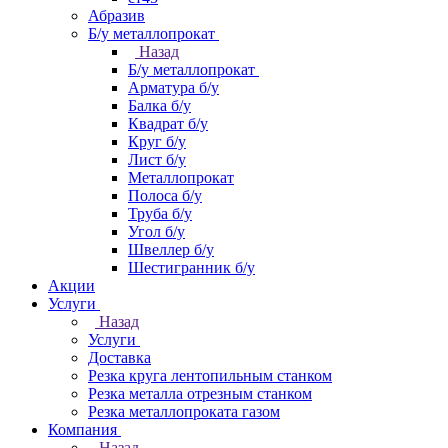
Абразив
Б/у металлопрокат
Назад
Б/у металлопрокат
Арматура б/у
Балка б/у
Квадрат б/у
Круг б/у
Лист б/у
Металлопрокат
Полоса б/у
Труба б/у
Угол б/у
Швеллер б/у
Шестигранник б/у
Акции
Услуги
Назад
Услуги
Доставка
Резка круга лентопильным станком
Резка металла отрезным станком
Резка металлопроката газом
Компания
Назад