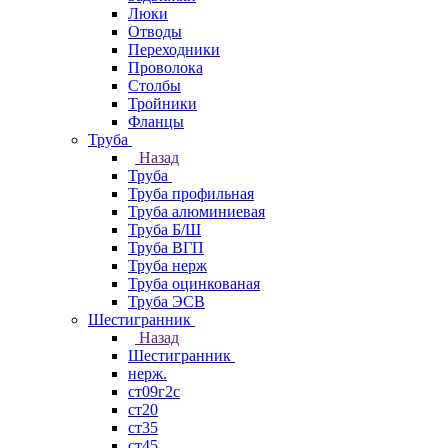
Люки
Отводы
Переходники
Проволока
Столбы
Тройники
Фланцы
Труба
Назад
Труба
Труба профильная
Труба алюминиевая
Труба Б/Ш
Труба ВГП
Труба нерж
Труба оцинкованая
Труба ЭСВ
Шестигранник
Назад
Шестигранник
нерж.
ст09г2с
ст20
ст35
ст45