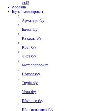
ст45
Абразив
Б/у металлопрокат
Арматура б/у
Балка б/у
Квадрат б/у
Круг б/у
Лист б/у
Металлопрокат
Полоса б/у
Труба б/у
Угол б/у
Швеллер б/у
Шестигранник б/у