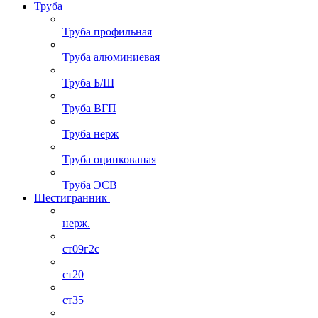
Труба
Труба профильная
Труба алюминиевая
Труба Б/Ш
Труба ВГП
Труба нерж
Труба оцинкованая
Труба ЭСВ
Шестигранник
нерж.
ст09г2с
ст20
ст35