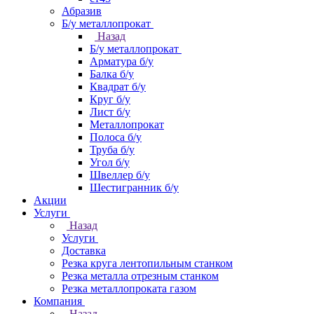
Абразив
Б/у металлопрокат
Назад
Б/у металлопрокат
Арматура б/у
Балка б/у
Квадрат б/у
Круг б/у
Лист б/у
Металлопрокат
Полоса б/у
Труба б/у
Угол б/у
Швеллер б/у
Шестигранник б/у
Акции
Услуги
Назад
Услуги
Доставка
Резка круга лентопильным станком
Резка металла отрезным станком
Резка металлопроката газом
Компания
Назад