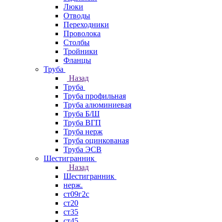
Люки
Отводы
Переходники
Проволока
Столбы
Тройники
Фланцы
Труба
Назад
Труба
Труба профильная
Труба алюминиевая
Труба Б/Ш
Труба ВГП
Труба нерж
Труба оцинкованая
Труба ЭСВ
Шестигранник
Назад
Шестигранник
нерж.
ст09г2с
ст20
ст35
ст45