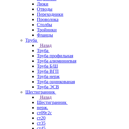
Люки
Отводы
Переходники
Проволока
Столбы
Тройники
Фланцы
Труба
Назад
Труба
Труба профильная
Труба алюминиевая
Труба Б/Ш
Труба ВГП
Труба нерж
Труба оцинкованая
Труба ЭСВ
Шестигранник
Назад
Шестигранник
нерж.
ст09г2с
ст20
ст35
ст45