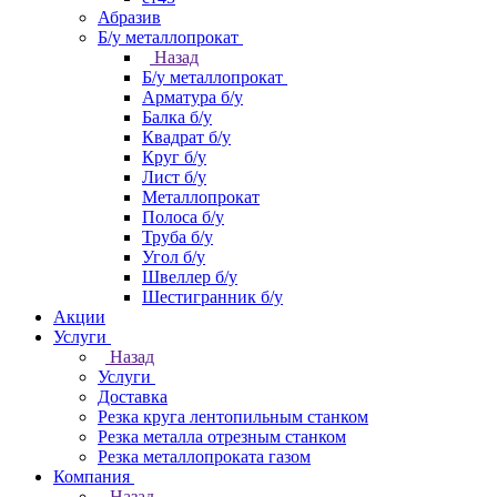
Абразив
Б/у металлопрокат
Назад
Б/у металлопрокат
Арматура б/у
Балка б/у
Квадрат б/у
Круг б/у
Лист б/у
Металлопрокат
Полоса б/у
Труба б/у
Угол б/у
Швеллер б/у
Шестигранник б/у
Акции
Услуги
Назад
Услуги
Доставка
Резка круга лентопильным станком
Резка металла отрезным станком
Резка металлопроката газом
Компания
Назад