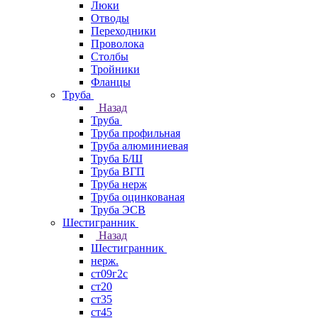
Люки
Отводы
Переходники
Проволока
Столбы
Тройники
Фланцы
Труба
Назад
Труба
Труба профильная
Труба алюминиевая
Труба Б/Ш
Труба ВГП
Труба нерж
Труба оцинкованая
Труба ЭСВ
Шестигранник
Назад
Шестигранник
нерж.
ст09г2с
ст20
ст35
ст45