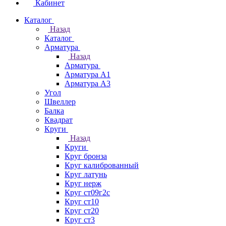
Кабинет
Каталог
Назад
Каталог
Арматура
Назад
Арматура
Арматура А1
Арматура А3
Угол
Швеллер
Балка
Квадрат
Круги
Назад
Круги
Круг бронза
Круг калиброванный
Круг латунь
Круг нерж
Круг ст09г2с
Круг ст10
Круг ст20
Круг ст3