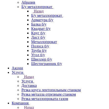
Абразив
Б/у металлопрокат
Назад
Б/у металлопрокат
Арматура б/у
Балка б/у
Квадрат б/у
Круг б/у
Лист б/у
Металлопрокат
Полоса б/у
Труба б/у
Угол б/у
Швеллер б/у
Шестигранник б/у
Акции
Услуги
Назад
Услуги
Доставка
Резка круга лентопильным станком
Резка металла отрезным станком
Резка металлопроката газом
Компания
Назад