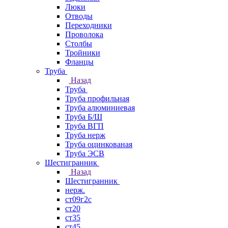
Люки
Отводы
Переходники
Проволока
Столбы
Тройники
Фланцы
Труба
Назад
Труба
Труба профильная
Труба алюминиевая
Труба Б/Ш
Труба ВГП
Труба нерж
Труба оцинкованая
Труба ЭСВ
Шестигранник
Назад
Шестигранник
нерж.
ст09г2с
ст20
ст35
ст45