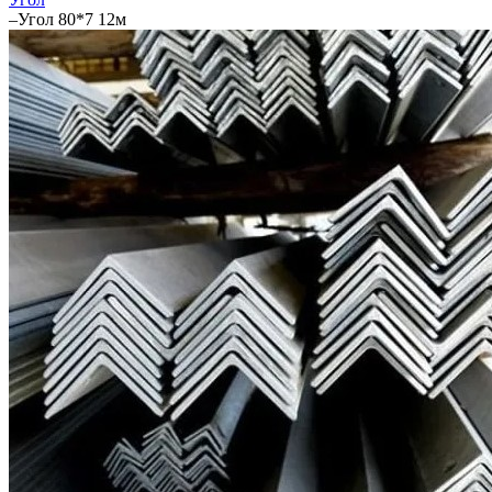
–
Угол 80*7 12м