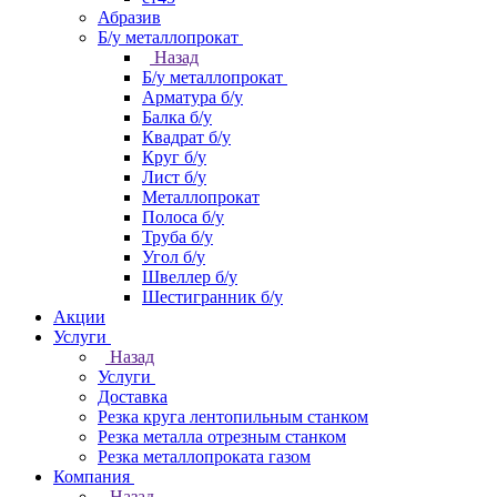
Абразив
Б/у металлопрокат
Назад
Б/у металлопрокат
Арматура б/у
Балка б/у
Квадрат б/у
Круг б/у
Лист б/у
Металлопрокат
Полоса б/у
Труба б/у
Угол б/у
Швеллер б/у
Шестигранник б/у
Акции
Услуги
Назад
Услуги
Доставка
Резка круга лентопильным станком
Резка металла отрезным станком
Резка металлопроката газом
Компания
Назад