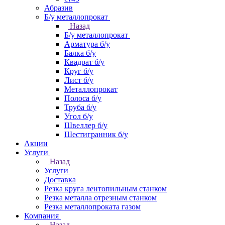
Абразив
Б/у металлопрокат
Назад
Б/у металлопрокат
Арматура б/у
Балка б/у
Квадрат б/у
Круг б/у
Лист б/у
Металлопрокат
Полоса б/у
Труба б/у
Угол б/у
Швеллер б/у
Шестигранник б/у
Акции
Услуги
Назад
Услуги
Доставка
Резка круга лентопильным станком
Резка металла отрезным станком
Резка металлопроката газом
Компания
Назад