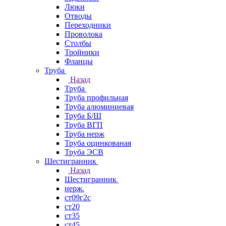
Люки
Отводы
Переходники
Проволока
Столбы
Тройники
Фланцы
Труба
Назад
Труба
Труба профильная
Труба алюминиевая
Труба Б/Ш
Труба ВГП
Труба нерж
Труба оцинкованая
Труба ЭСВ
Шестигранник
Назад
Шестигранник
нерж.
ст09г2с
ст20
ст35
ст45