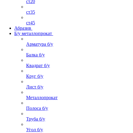
ст20
ст35
ст45
Абразив
Б/у металлопрокат
Арматура б/у
Балка б/у
Квадрат б/у
Круг б/у
Лист б/у
Металлопрокат
Полоса б/у
Труба б/у
Угол б/у